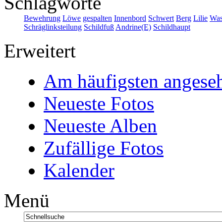
Schlagworte
Bewehrung
Löwe
gespalten
Innenbord
Schwert
Berg
Lilie
Was
Schräglinksteilung
Schildfuß
Andrine(E)
Schildhaupt
Erweitert
Am häufigsten angese
Neueste Fotos
Neueste Alben
Zufällige Fotos
Kalender
Menü