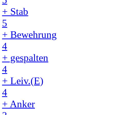
+ Stab
5
+ Bewehrung
4
+ gespalten
4
+ Leiv.(E)
4
+ Anker