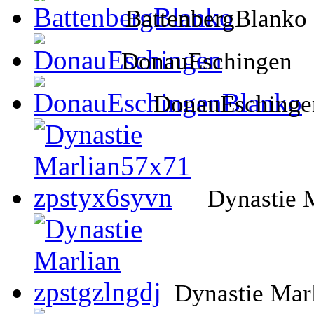
BattenbergBlanko
DonauEschingen
DonauEschinge
Dynastie 
Dynastie Marl