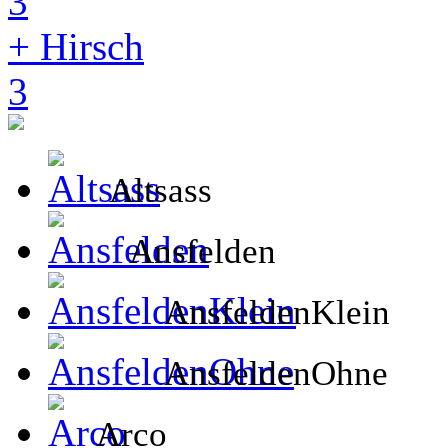
3
+ Hirsch
3
Altsass
Ansfelden
AnsfeldenKlein
AnsfeldenOhne
Arco