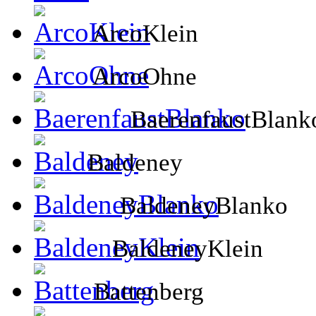
ArcoKlein
ArcoOhne
BaerenfaustBlank
Baldeney
BaldeneyBlanko
BaldeneyKlein
Battenberg