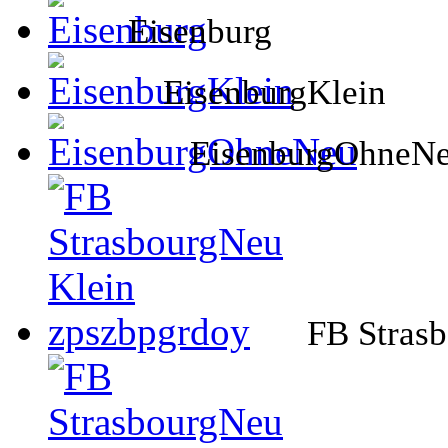
Eisenburg
EisenburgKlein
EisenburgOhneN
FB Stras