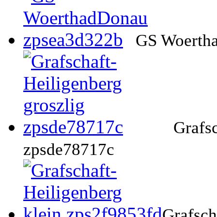
GS Woerth
Grafsc
zpsde78717c
Grafsch