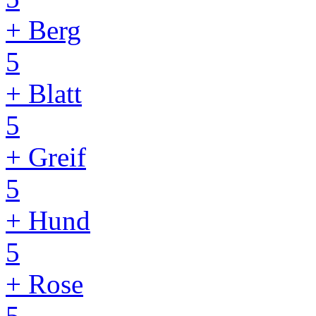
+ Berg
5
+ Blatt
5
+ Greif
5
+ Hund
5
+ Rose
5