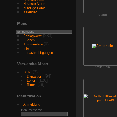
Neueste Alben
Zufällige Fotos
Kalender
Alland
Menü
(283)
Schlagworte
Suchen
(0)
Kommentare
Info
Benachrichtigungen
Verwandte Alben
AmiteKlein
3
DKR
94
Dynastien
126
Lehen
38
Ritter
Identifikation
Anmeldung
Benutzername