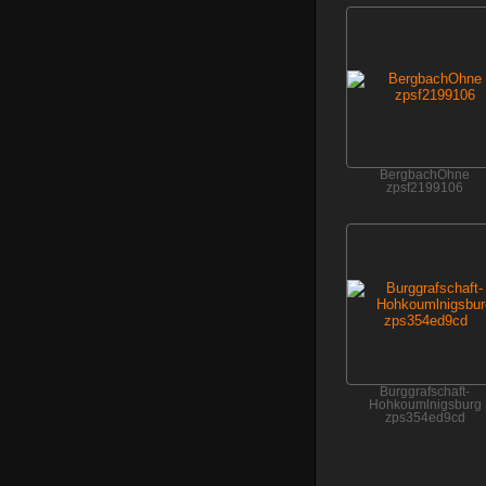
BergbachOhne
zpsf2199106
Burggrafschaft-
Hohkoumlnigsburg
zps354ed9cd