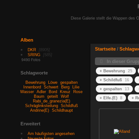
Diese Galerie stellt die Wappen des O
Alben
Startseite
/
Schlagw
DKR
8905
SRING
585
9490 Fotos
In dieser Gru
+ Bewehrung
25
Schlagworte
+ Schildfuß
16
Bewehrung
Löwe
gespalten
Innenbord
Schwert
Berg
Lilie
+ gespalten
13
Wasser
Adler
Bord
Kreuz
Rose
Baum
geteilt
Wolf
+ Elfe.(E)
8
+ R
Rabi_de_granezia(E)
Schräglinksteilung
Schildfuß
Andrine(E)
Schildhaupt
Erweitert
Am häufigsten angesehen
Neueste Fotos