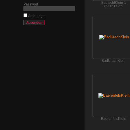
BadIschlKlein-1
Passwort
zps1b1f0ef9
Auto-Login
BadUrachKlein
BaerenfelsKlein