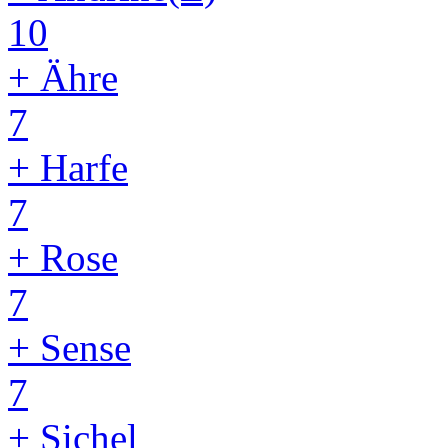
10
+ Ähre
7
+ Harfe
7
+ Rose
7
+ Sense
7
+ Sichel