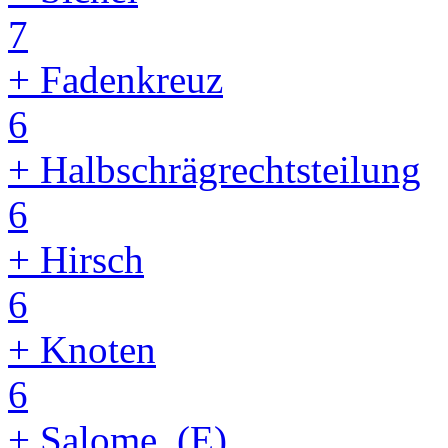
7
+ Fadenkreuz
6
+ Halbschrägrechtsteilung
6
+ Hirsch
6
+ Knoten
6
+ Salome_(E)