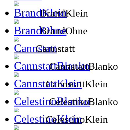
BrandKlein
BrandOhne
Cannstatt
CannstattBlanko
CannstattKlein
CelestinoBlanko
CelestinoKlein