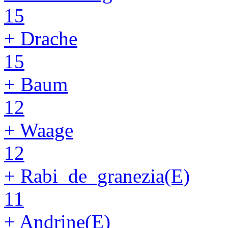
15
+ Drache
15
+ Baum
12
+ Waage
12
+ Rabi_de_granezia(E)
11
+ Andrine(E)