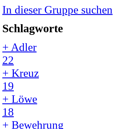
In dieser Gruppe suchen
Schlagworte
+ Adler
22
+ Kreuz
19
+ Löwe
18
+ Bewehrung