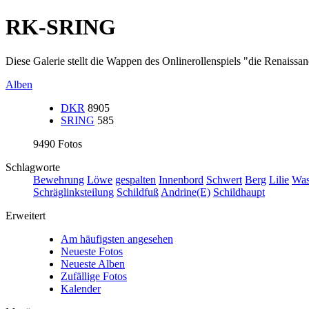
RK-SRING
Diese Galerie stellt die Wappen des Onlinerollenspiels "die Renaissa
Alben
DKR
8905
SRING
585
9490 Fotos
Schlagworte
Bewehrung
Löwe
gespalten
Innenbord
Schwert
Berg
Lilie
Was
Schräglinksteilung
Schildfuß
Andrine(E)
Schildhaupt
Erweitert
Am häufigsten angesehen
Neueste Fotos
Neueste Alben
Zufällige Fotos
Kalender