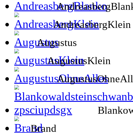
AndreasbergBlan
AndreasbergKlein
Augustus
AugustusKlein
AugustusOhneAll
Blankow
Brand