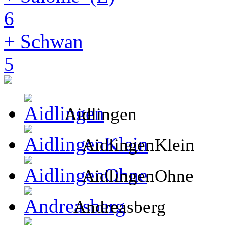
6
+ Schwan
5
Aidlingen
AidlingenKlein
AidlingenOhne
Andreasberg