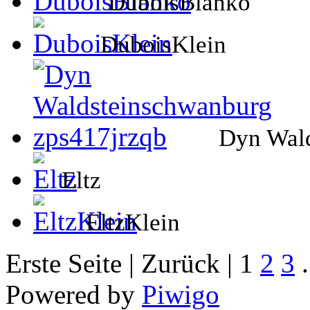
DuboisBlanko
DuboisKlein
Dyn Wald
Eltz
EltzKlein
Erste Seite |
Zurück |
1
2
3
.
Powered by
Piwigo