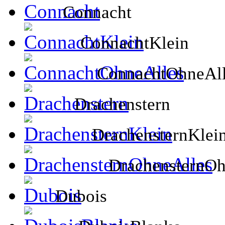
Connacht
ConnachtKlein
ConnachtOhneAll
Drachenstern
DrachensternKlei
DrachensternOh
Dubois