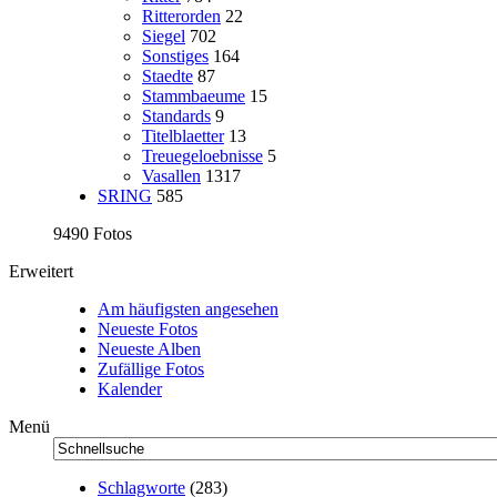
Ritterorden
22
Siegel
702
Sonstiges
164
Staedte
87
Stammbaeume
15
Standards
9
Titelblaetter
13
Treuegeloebnisse
5
Vasallen
1317
SRING
585
9490 Fotos
Erweitert
Am häufigsten angesehen
Neueste Fotos
Neueste Alben
Zufällige Fotos
Kalender
Menü
Schlagworte
(283)