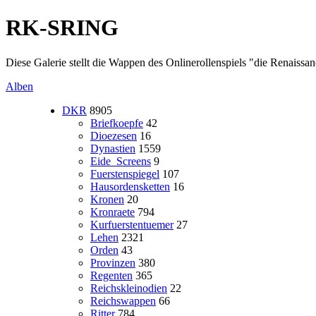
RK-SRING
Diese Galerie stellt die Wappen des Onlinerollenspiels "die Renaissa
Alben
DKR
8905
Briefkoepfe
42
Dioezesen
16
Dynastien
1559
Eide_Screens
9
Fuerstenspiegel
107
Hausordensketten
16
Kronen
20
Kronraete
794
Kurfuerstentuemer
27
Lehen
2321
Orden
43
Provinzen
380
Regenten
365
Reichskleinodien
22
Reichswappen
66
Ritter
784