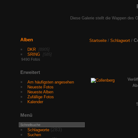
Diese Galerie stellt die Wappen des O
Alben
C
Startseite
/
Schlagwort
/
DKR
8905
SRING
585
9490 Fotos
Erweitert
Veröf
Am häufigsten angesehen
Ab
Neueste Fotos
Neueste Alben
Zufällige Fotos
Kalender
Menü
(283)
Schlagworte
Suchen