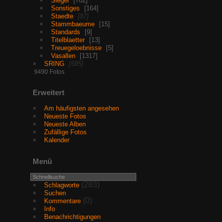
Siegel
702
Sonstiges
164
Staedte
87
Stammbaeume
15
Standards
9
Titelblaetter
13
Treuegeloebnisse
5
Vasallen
1317
SRING
585
9490 Fotos
Erweitert
Am häufigsten angesehen
Neueste Fotos
Neueste Alben
Zufällige Fotos
Kalender
Menü
(283)
Schlagworte
Suchen
(0)
Kommentare
Info
Benachrichtigungen