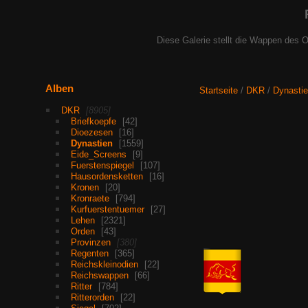
Diese Galerie stellt die Wappen des O
Alben
Startseite
/
DKR
/
Dynasti
DKR
8905
Briefkoepfe
42
Dioezesen
16
Dynastien
1559
Eide_Screens
9
Fuerstenspiegel
107
Hausordensketten
16
Kronen
20
Kronraete
794
Kurfuerstentuemer
27
Lehen
2321
Orden
43
Provinzen
380
Regenten
365
Reichskleinodien
22
Reichswappen
66
Ritter
784
Ritterorden
22